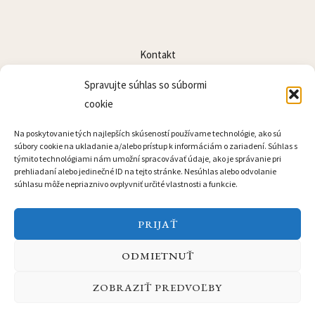
Kontakt
Cenník
Spravujte súhlas so súbormi
Lokalita
cookie
Blog
Na poskytovanie tých najlepších skúseností používame technológie, ako sú
súbory cookie na ukladanie a/alebo prístup k informáciám o zariadení. Súhlas s
týmito technológiami nám umožní spracovávať údaje, ako je správanie pri
prehliadaní alebo jedinečné ID na tejto stránke. Nesúhlas alebo odvolanie
súhlasu môže nepriaznivo ovplyvniť určité vlastnosti a funkcie.
PRIJAŤ
© 2026 Apartmány Sileas | created by Leafnet s.r.o.
Obchodné podmienky
/
Zásady a spôsob ochrany spracúvania osobných
ODMIETNUŤ
údajov prevádzkovateľom Apartmány Sileas, s.r.o.
ZOBRAZIŤ PREDVOĽBY
Prevádzkovateľ eviduje tržby v súlade so zákonom č. 384/2025 Z. z. o
evidencii tržieb. Doklad o zaplatení je hosťovi vydaný v elektronickej