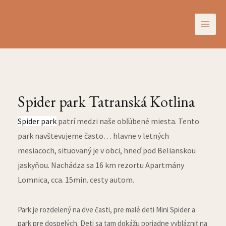
Preskočiť
Post
MAI
na
navigation
ME
obsah
Spider park Tatranská Kotlina
Spider park
patrí medzi naše obľúbené miesta. Tento
park navštevujeme často… hlavne v letných
mesiacoch, situovaný je v obci, hneď pod Belianskou
jaskyňou. Nachádza sa 16 km rezortu Apartmány
Lomnica, cca. 15min. cesty autom.
Park je rozdelený na dve časti, pre malé deti Mini Spider a
park pre dospelých. Deti sa tam dokážu poriadne vyblázniť na