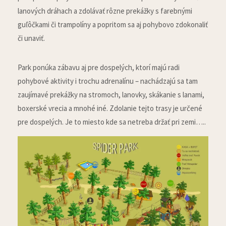
lanových dráhach a zdolávať rôzne prekážky s farebnými
guľôčkami či trampolíny a popritom sa aj pohybovo zdokonaliť
či unaviť.
Park ponúka zábavu aj pre dospelých, ktorí majú radi
pohybové aktivity i trochu adrenalínu – nachádzajú sa tam
zaujímavé prekážky na stromoch, lanovky, skákanie s lanami,
boxerské vrecia a mnohé iné. Zdolanie tejto trasy je určené
pre dospelých. Je to miesto kde sa netreba držať pri zemi…..